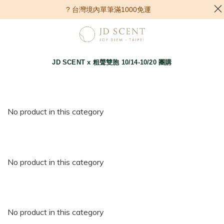
? 台灣境內單筆滿1000免運
JD SCENT x 粗聲雙胞 10/14-10/20
團購
No product in this category
No product in this category
No product in this category