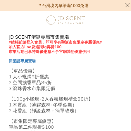
? 台灣境內單筆滿1000免運
JD SCENT聖誕專屬市集賣場
//結帳前請登入會員，即可享有聖誕市集限定專屬優惠//
加入官方line及追蹤ig再折100
市集活動已享特殊優惠恕不予官網其他優惠併用
回聖誕專屬賣場
【單品優惠】
1.大小蠟燭9折優惠
2.空間擴香單品85折
3.滾珠香水市集限定價
【100g小蠟燭-2入香氛蠟燭禮盒88折】
1.木質組（薄霧森林+冬季假期）
2.花香組（靜謐森林＋簡單玫瑰）
【市集限定專屬優惠】
單品第二件現折$100