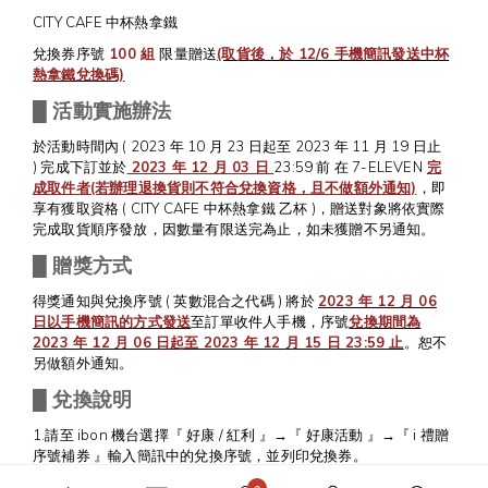
CITY CAFE 中杯熱拿鐵
兌換券序號
100 組
限量贈送
(取貨後，於 12/6 手機簡訊發送中杯
熱拿鐵兌換碼)
█
活動實施辦法
於活動時間內
( 2023 年 10 月 23 日起至 2023 年 11 月 19 日止
)
完成下訂並於
2023 年 12 月 03 日
23:59 前 在 7-ELEVEN
完
成取件者(若辦理退換貨則不符合兌換資格，且不做額外通知)
，即
享有獲取資格 ( CITY CAFE 中杯熱拿鐵 乙杯 )，贈送對象將依實際
完成取貨順序發放，因數量有限送完為止，如未獲贈不另通知。
█
贈獎方式
得獎通知與兌換序號 ( 英數混合之代碼 ) 將於
2023 年 12 月 06
日以手機簡訊的方式發送
至訂單收件人手機
，序號
兌換期間為
2023 年 12 月 06 日起至 2023 年 12 月 15 日 23:59 止
。恕不
另做額外通知。
█
兌換說明
1.請至 ibon 機台選擇『 好康 / 紅利 』→『 好康活動 』→『 i 禮贈
序號補券 』輸入簡訊中的兌換序號，並列印兌換券。
2.憑紙本咖啡兌換券至櫃檯，即可換得 CITY CAFE 中杯熱拿鐵 乙