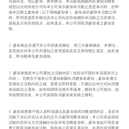
勾選同意、登記參加、將本辦法、本活動或相關內容通知消費者，
或您以任何其他方式向本公司表示參加本活動之意思表示時，您即
為本活動之參加者 ( 以下簡稱參加者 )。參加者於參與本活動之同
時，即同意接受本辦法及本公司向您所為關於本活動之注意事項、
規範及任何其他指示，如有違反，本公司得取消參加者之參加資
格。
2. 參加者必須遵守本公司的會員條款、第三方服務條款、本辦法，
及其他任何本公司所通知之使用規範及其交易有關之規定，如有違
反，即自動喪失參加資格。
3. 參加者應按本公司通知之活動內容 ( 包括但不限於本頁面所示之
內容 )，完整且不逾本公司通知範圍向消費者為通知，參加者應注
意通知之活動內容正確、真實且即時更新；不應以任何方式向消費
者為錯誤之通知，如有前開情況致生爭議者，概與本公司無涉。如
有前開情況者，本公司保留取消參加者資格之權利。
4. 參加者應遵守個人資料保護法及參加者與消費者間約定，並於本
活動下亦以符合法令及約定方式處理消費者個資；本公司承諾僅按
活動內容所示方式接觸任何及所有消費者資料，參加者如不同意者
應立即取消參加本活動。除因本公司違反承諾外，如因任何消費者