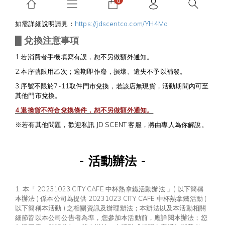
杯。
如需詳細說明請見：
https://jdscentco.com/YH4Mo
█
兌換注意事項
1.若消費者手機填寫有誤，恕不另做額外通知。
2.本序號限用乙次；逾期即作廢，損壞、遺失不予以補發。
3.
序號
不限於7-11取件門市兌換，若該店無現貨，活動期間內可至
其他門市兌換。
4.退換貨不符合兌換條件，恕不另做額外通知。
※若有其他問題，歡迎私訊 JD SCENT 客服，將由專人為你解說。
- 活動辦法 -
1. 本「 20231023 CITY CAFE 中杯熱拿鐵活動辦法 」( 以下簡稱
本辦法 ) 係本公司為提供 20231023 CITY CAFE
中杯熱拿鐵
活動 (
以下簡稱本活動 ) 之相關資訊及辦理辦法；本辦法以及本活動相關
細節皆以本公司公告者為準，您參加本活動前，應詳閱本辦法；您